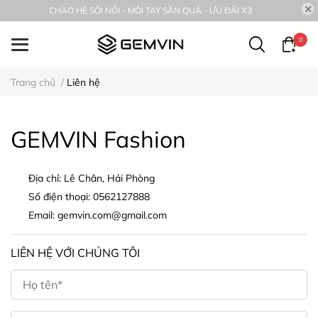
CHÀO HÈ SÔI NỔI - MỎI TAY SĂN QUÀ - ƯU ĐÃI X3
0
Trang chủ
/
Liên hệ
GEMVIN Fashion
Địa chỉ:
Lê Chân, Hải Phòng
Số điện thoại:
0562127888
Email:
gemvin.com@gmail.com
LIÊN HỆ VỚI CHÚNG TÔI